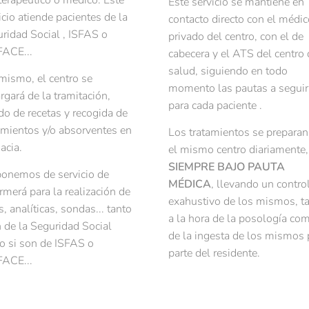
terapéutico o médico. Este
Este servicio se mantiene en
icio atiende pacientes de la
contacto directo con el médic
ridad Social , ISFAS o
privado del centro, con el de
ACE...
cabecera y el ATS del centro 
salud, siguiendo en todo
mismo, el centro se
momento las pautas a seguir
rgará de la tramitación,
para cada paciente .
do de recetas y recogida de
amientos y/o absorventes en
Los tratamientos se preparan
acia.
el mismo centro diariamente,
SIEMPRE BAJO PAUTA
onemos de servicio de
MÉDICA
, llevando un contro
rmerá para la realización de
exahustivo de los mismos, t
s, analíticas, sondas... tanto
a la hora de la posología co
 de la Seguridad Social
de la ingesta de los mismos 
 si son de ISFAS o
parte del residente.
ACE...