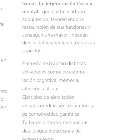
frenar la degeneración física y
o
mental,
que por la edad van
adquiriendo, favoreciendo la
de
restauración de sus funciones y
conseguir una mayor indepen-
dencia del residente en todos sus
aspectos .
 en
Para ello se realizan distintas
actividades como: de estimu-
lación cognitiva, memoria,
l
atención, cálculo.
anto
Ejercicios de ejercitación
mo
visual,
coordinación ,equilibrio, y
por
psicomotrocidad geriátrica.
Taller de pintura y manualida-
des, j
uegos didácticos y de
entrenamiento.