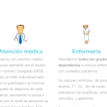
Atención médica
Enfermería
amos con servicio médico
Atendemos
todos los grado
icular atendido por el doctor
dependencia
e incluso enfe
o número colegiado 6855,
con cuidados paliativos.
do un trato individualizado
Se realizan controles de ten
n la patología y en función
arterial, Tª, O
, tto de curas,
2
grado de deterioro de cada
realización de analíticas, son
dente, aportando la pauta a
vesicales y gástricas.
ir por el resto de personal ya