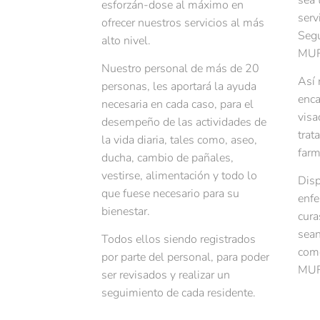
sea 
esforzán-dose al máximo en
serv
ofrecer nuestros servicios al más
Segu
alto nivel.
MUF
Nuestro personal de más de 20
Así 
personas, les aportará la ayuda
enca
necesaria en cada caso, para el
visa
desempeño de las actividades de
trat
la vida diaria, tales como, aseo,
farm
ducha, cambio de pañales,
vestirse, alimentación y todo lo
Disp
que fuese necesario para su
enfe
bienestar.
cura
sean
Todos ellos siendo registrados
como
por parte del personal, para poder
MUF
ser revisados y realizar un
seguimiento de cada residente.